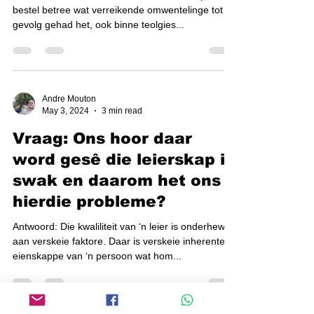
Antwoord: Suid Afrika het in 1994 ‘n nuwe politiese
bestel betree wat verreikende omwentelinge tot
gevolg gehad het, ook binne teolgies...
Andre Mouton
May 3, 2024
3 min read
Vraag: Ons hoor daar
word gesê die leierskap is
swak en daarom het ons
hierdie probleme?
Antwoord: Die kwaliliteit van ‘n leier is onderhewig
aan verskeie faktore. Daar is verskeie inherente
eienskappe van ‘n persoon wat hom...