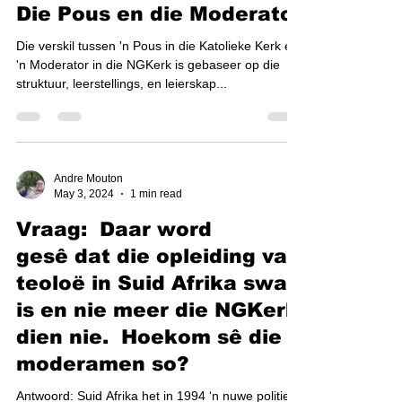
May 4, 2024
2 min read
Die Pous en die Moderator
Die verskil tussen 'n Pous in die Katolieke Kerk en
'n Moderator in die NGKerk is gebaseer op die
struktuur, leerstellings, en leierskap...
Andre Mouton
May 3, 2024
1 min read
Vraag: Daar word
gesê dat die opleiding van
teoloë in Suid Afrika swak
is en nie meer die NGKerk
dien nie. Hoekom sê die
moderamen so?