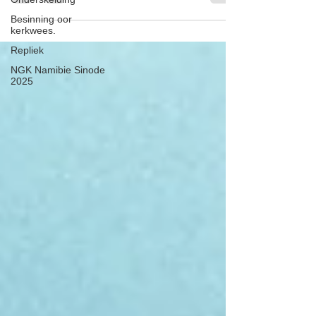
Besinning oor
kerkwees.
Repliek
NGK Namibie Sinode
2025