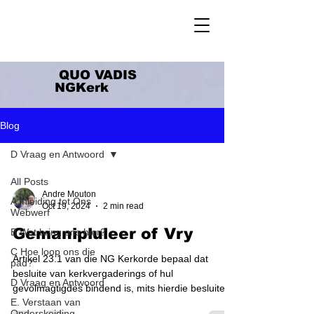
QUO VADIS
NGKerk
Blog
D Vraag en Antwoord
All Posts
Andre Mouton
A Inleiding tot Ons
Oct 19, 2024
2 min read
Webwerf
Gemanipluleer of Vry
B Wat bring ons hier?
C Hoe loop ons die
Artikel 23.1 van die NG Kerkorde bepaal dat
pad?
besluite van kerkvergaderings of hul
D Vraag en Antwoord
gevolmagtigdes bindend is, mits hierdie besluite
E. Verstaan van
nie in...
Onderskeiding