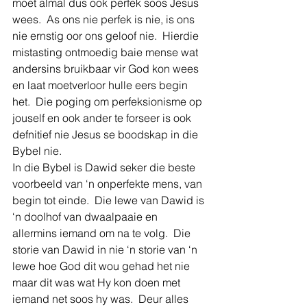
moet almal dus ook perfek soos Jesus 
wees.  As ons nie perfek is nie, is ons 
nie ernstig oor ons geloof nie.  Hierdie 
mistasting ontmoedig baie mense wat 
andersins bruikbaar vir God kon wees 
en laat moetverloor hulle eers begin 
het.  Die poging om perfeksionisme op 
jouself en ook ander te forseer is ook 
defnitief nie Jesus se boodskap in die 
Bybel nie.
In die Bybel is Dawid seker die beste 
voorbeeld van ‘n onperfekte mens, van 
begin tot einde.  Die lewe van Dawid is 
‘n doolhof van dwaalpaaie en 
allermins iemand om na te volg.  Die 
storie van Dawid in nie ‘n storie van ‘n 
lewe hoe God dit wou gehad het nie 
maar dit was wat Hy kon doen met 
iemand net soos hy was.  Deur alles 