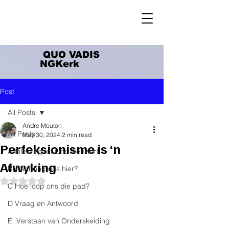
QUO VADIS
NGKerk
Post
All Posts
Andre Mouton
All Posts
May 30, 2024
2 min read
Perfeksionisme is ‘n
A Inleiding tot Ons Webwerf
Afwyking
B Wat bring ons hier?
Rated NaN out of 5 stars.
C Hoe loop ons die pad?
D Vraag en Antwoord
E. Verstaan van Onderskeiding