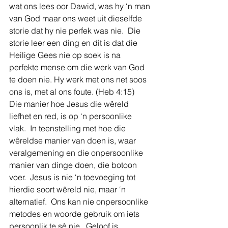
wat ons lees oor Dawid, was hy ‘n man 
van God maar ons weet uit dieselfde 
storie dat hy nie perfek was nie.  Die 
storie leer een ding en dit is dat die 
Heilige Gees nie op soek is na 
perfekte mense om die werk van God 
te doen nie. Hy werk met ons net soos 
ons is, met al ons foute. (Heb 4:15)  
Die manier hoe Jesus die wêreld 
liefhet en red, is op ‘n persoonlike 
vlak.  In teenstelling met hoe die 
wêreldse manier van doen is, waar 
veralgemening en die onpersoonlike 
manier van dinge doen, die botoon 
voer.  Jesus is nie ‘n toevoeging tot 
hierdie soort wêreld nie, maar ‘n 
alternatief.  Ons kan nie onpersoonlike 
metodes en woorde gebruik om iets 
persoonlik te sê nie.  Geloof is 