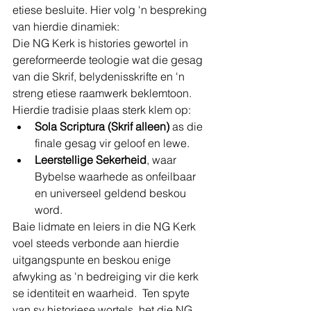
etiese besluite. Hier volg 'n bespreking 
van hierdie dinamiek:
Die NG Kerk is histories gewortel in 
gereformeerde teologie wat die gesag 
van die Skrif, belydenisskrifte en 'n 
streng etiese raamwerk beklemtoon. 
Hierdie tradisie plaas sterk klem op:
Sola Scriptura (Skrif alleen)
 as die 
finale gesag vir geloof en lewe.
Leerstellige Sekerheid
, waar 
Bybelse waarhede as onfeilbaar 
en universeel geldend beskou 
word.
Baie lidmate en leiers in die NG Kerk 
voel steeds verbonde aan hierdie 
uitgangspunte en beskou enige 
afwyking as 'n bedreiging vir die kerk 
se identiteit en waarheid.  Ten spyte 
van sy historiese wortels, het die NG 