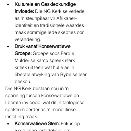
Kulturele en Geskiedkundige 
Invloede:
 Die NG Kerk se verlede 
as 'n steunpilaar vir Afrikaner-
identiteit en tradisionele waardes 
maak sommige lede skepties oor 
verandering.
Druk vanaf Konserwatiewe 
Groepe:
 Groepe soos Ferdie 
Mulder se kamp spreek sterk 
kritiek uit teen wat hulle as 'n 
liberale afwyking van Bybelse leer 
beskou.
Die NG Kerk bestaan nou in 'n 
spanning tussen konserwatiewe en 
liberale invloede, wat dit 'n teologiese 
spektrum eerder as 'n monolitiese 
instelling maak.
Konserwatiewe Stem:
 Fokus op 
Skrifgesag, ortodoksie, en 