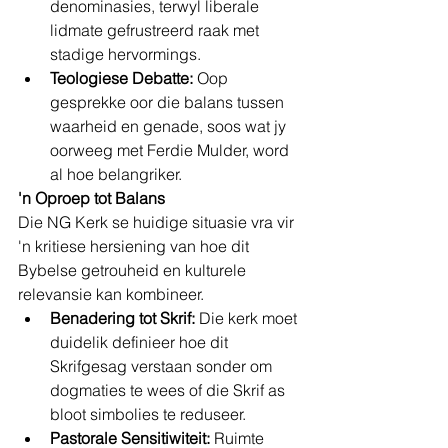
denominasies, terwyl liberale 
lidmate gefrustreerd raak met 
stadige hervormings.
Teologiese Debatte:
 Oop 
gesprekke oor die balans tussen 
waarheid en genade, soos wat jy 
oorweeg met Ferdie Mulder, word 
al hoe belangriker.
'n Oproep tot Balans
Die NG Kerk se huidige situasie vra vir 
'n kritiese hersiening van hoe dit 
Bybelse getrouheid en kulturele 
relevansie kan kombineer.
Benadering tot Skrif:
 Die kerk moet 
duidelik definieer hoe dit 
Skrifgesag verstaan sonder om 
dogmaties te wees of die Skrif as 
bloot simbolies te reduseer.
Pastorale Sensitiwiteit:
 Ruimte 