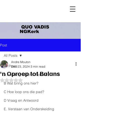
QUO VADIS
NGKerk
Post
All Posts
Andre Mouton
All Posts
Dec 23, 2024
3 min read
'n Oproep tot Balans
A Inleiding tot Ons Webwerf
Rated NaN out of 5 stars.
B Wat bring ons hier?
C Hoe loop ons die pad?
D Vraag en Antwoord
E. Verstaan van Onderskeiding