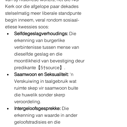
Kerk oor die afgelope paar dekades 
stelselmatig meer liberale standpunte 
begin inneem, veral rondom sosiaal-
etiese kwessies soos:
Selfdegeslagverhoudings:
 Die 
erkenning van burgerlike 
verbintenisse tussen mense van 
dieselfde geslag en die 
moontlikheid van bevestiging deur 
predikante【5†source】.
Saamwoon en Seksualiteit:
 'n 
Verskuiwing in taalgebruik wat 
ruimte skep vir saamwoon buite 
die huwelik sonder skerp 
veroordeling.
Intergeloofsgesprekke:
 Die 
erkenning van waarde in ander 
geloofstradisies en die 