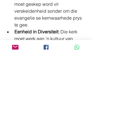
moet geskep word vir 
verskeidenheid sonder om die 
evangelie se kernwaarhede prys 
te gee.
Eenheid in Diversiteit:
 Die kerk 
moet werk aan 'n kultuur van 
respek en dialoog om 
verdeeldheid te oorkom.
Die NG Kerk se uitdaging is om 
geloofstrou en verdraagsaamheid te 
balanseer, sodat dit 'n 
geloofsgemeenskap kan wees waar 
beide konserwatiewe en liberale 
gelowiges ruimte vind om te groei. Dit 
is hierdie balans wat gesprekke, 
noodsaaklik en lewensvatbaar maak.
Besinning oor kerkwees.