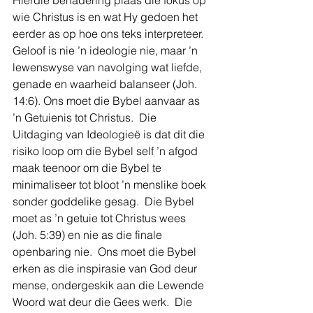
Hierdie benadering plaas die fokus op 
wie Christus is en wat Hy gedoen het 
eerder as op hoe ons teks interpreteer. 
Geloof is nie ’n ideologie nie, maar ’n 
lewenswyse van navolging wat liefde, 
genade en waarheid balanseer (Joh. 
14:6). Ons moet die Bybel aanvaar as 
’n Getuienis tot Christus.  Die 
Uitdaging van Ideologieë is dat dit die 
risiko loop om die Bybel self ’n afgod 
maak teenoor om die Bybel te 
minimaliseer tot bloot ’n menslike boek 
sonder goddelike gesag.  Die Bybel 
moet as ’n getuie tot Christus wees 
(Joh. 5:39) en nie as die finale 
openbaring nie.  Ons moet die Bybel 
erken as die inspirasie van God deur 
mense, ondergeskik aan die Lewende 
Woord wat deur die Gees werk.  Die 