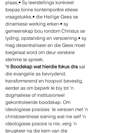
plaas,• Sy leerstellings konkreet 
toepas binne kontemporêre etiese 
vraagstukke,• die Heilige Gees se 
dinamiese werking erken.• sy 
gemeenskap bou rondom Christus se 
lyding, opstanding en versoening.• sy 
mag desentraliseer en die Gees moet 
toegelaat word om deur verskeie 
stemme te spreek. 
‘n Boodskap wat hierdie fokus dra 
sal 
die evangelie as bevrydend, 
transformerend en hoopvol bevestig, 
eerder as om beperk te bly tot ‘n 
dogmatiese of institusioneel 
gekontroleerde boodskap. Om 
ideologiese posisies  te versoen met ’n 
christosentriese siening wat nie self ’n 
ideologiese posisie is nie, verg ’n 
terugkeer na die kern van die 