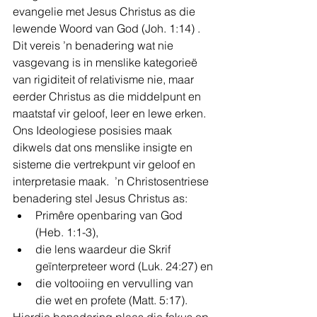
evangelie met Jesus Christus as die 
lewende Woord van God (Joh. 1:14) . 
Dit vereis ’n benadering wat nie 
vasgevang is in menslike kategorieë 
van rigiditeit of relativisme nie, maar 
eerder Christus as die middelpunt en 
maatstaf vir geloof, leer en lewe erken. 
Ons Ideologiese posisies maak 
dikwels dat ons menslike insigte en 
sisteme die vertrekpunt vir geloof en 
interpretasie maak.  ’n Christosentriese 
benadering stel Jesus Christus as:
Primêre openbaring van God 
(Heb. 1:1-3),
die lens waardeur die Skrif 
geïnterpreteer word (Luk. 24:27) en
die voltooiing en vervulling van 
die wet en profete (Matt. 5:17).