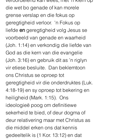
veroordelend kan wees, met 'n klem op 
die wet bo genade of kan morele 
grense verslap en die fokus op 
geregtigheid verloor.  'n Fokus op 
liefde 
en
 geregtigheid volg Jesus se 
voorbeeld van genade en waarheid 
(Joh. 1:14) en verkondig die liefde van 
God as die kern van die evangelie 
(Joh. 3:16) en gebruik dit as ’n riglyn 
vir etiese besluite.  Dan beklemtoon 
ons Christus se oproep tot 
geregtigheid vir die onderdruktes (Luk. 
4:18-19) en sy oproep tot bekering en 
heiligheid (Mark. 1:15).  Ons 
ideologieë poog om definitiewe 
sekerheid te bied, of deur dogma of 
deur relativering maar met Christus as 
die middel erken ons dat kennis 
gedeeltelik is (1 Kor. 13:12) en dat 