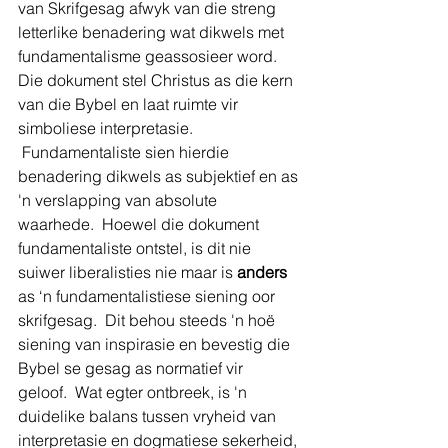
van Skrifgesag afwyk van die streng 
letterlike benadering wat dikwels met 
fundamentalisme geassosieer word.
Die dokument stel Christus as die kern 
van die Bybel en laat ruimte vir 
simboliese interpretasie. 
 Fundamentaliste sien hierdie 
benadering dikwels as subjektief en as 
'n verslapping van absolute 
waarhede.  Hoewel die dokument 
fundamentaliste ontstel, is dit nie 
suiwer liberalisties nie maar is 
anders
as ‘n fundamentalistiese siening oor 
skrifgesag.  Dit behou steeds 'n hoë 
siening van inspirasie en bevestig die 
Bybel se gesag as normatief vir 
geloof.  Wat egter ontbreek, is 'n 
duidelike balans tussen vryheid van 
interpretasie en dogmatiese sekerheid, 