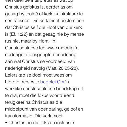
verskillende interpretasies wat op 
Christus gefokus is, eerder as om 
gesag by teoloë of kerklike strukture te 
sentraliseer.  Die kerk moet beklemtoon 
dat Christus self die Hoof van die kerk 
is (Ef. 1:22) en dat gesag nie by mense 
rus nie, maar by Hom.  'n 
Christosentriese leefwyse moedig 'n 
nederige, diensgerigte benadering 
aan wat Christus se voorbeeld van 
nederigheid navolg (Matt. 20:25-28).  
Leierskap se doel moet wees om 
hierdie proses te 
begelei.Om
 'n 
werklike christosentriese boodskap uit 
te dra, moet die fokus voortdurend 
terugkeer na Christus as die 
middelpunt van openbaring, geloof en 
transformasie. Die kerk moet:
• Christus bo die teks en institusie 