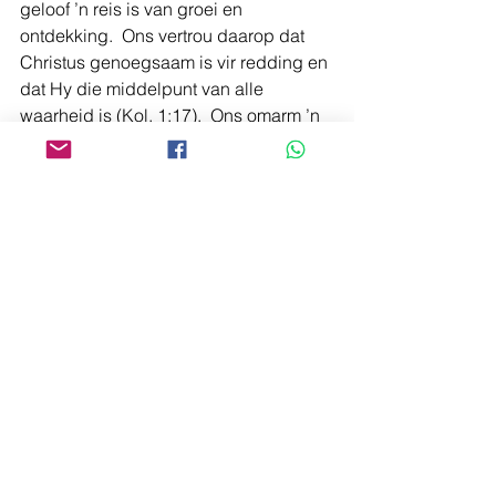
geloof ’n reis is van groei en 
ontdekking.  Ons vertrou daarop dat 
Christus genoegsaam is vir redding en 
dat Hy die middelpunt van alle 
waarheid is (Kol. 1:17).  Ons omarm ’n 
nederige afhanklikheid van God se 
leiding deur die Gees, eerder as 
menslike sekerheid.  Christus is bo 
Ideologieë en ’n Christosentriese 
leefwyse wat nie self ’n ideologiese 
posisie is nie, is het die volgende 
beginsels:
• Jesus Christus is die middelpunt van 
openbaring, nie 'n 
interpretasieraamwerk nie.
• Die Bybel is ’n getuienis tot Christus, 
nie ’n afgod of bloot ’n menslike boek 
nie.
• Die Heilige Gees lei interpretasie, nie 