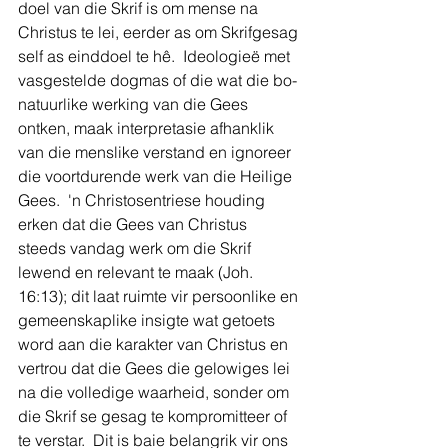
doel van die Skrif is om mense na 
Christus te lei, eerder as om Skrifgesag 
self as einddoel te hê.  Ideologieë met 
vasgestelde dogmas of die wat die bo-
natuurlike werking van die Gees 
ontken, maak interpretasie afhanklik 
van die menslike verstand en ignoreer 
die voortdurende werk van die Heilige 
Gees.  'n Christosentriese houding 
erken dat die Gees van Christus 
steeds vandag werk om die Skrif 
lewend en relevant te maak (Joh. 
16:13); dit laat ruimte vir persoonlike en 
gemeenskaplike insigte wat getoets 
word aan die karakter van Christus en 
vertrou dat die Gees die gelowiges lei 
na die volledige waarheid, sonder om 
die Skrif se gesag te kompromitteer of 
te verstar.  Dit is baie belangrik vir ons 