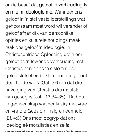
om te besef dat 
geloof 'n verhouding is 
en nie 'n ideologie nie
. Wanneer ons 
geloof in ’n stel vaste leerstellings wat 
gehoorsaam moet word wil verander of 
geloof afhanklik van persoonlike 
opinies en kulturele houdings maak, 
raak ons geloof 'n ideologie. 'n 
Christosentriese Oplossing definieer 
geloof as ’n lewende verhouding met 
Christus eerder as ’n sistematiese 
geloofstelsel en beklemtoon dat geloof 
deur liefde werk (Gal. 5:6) en dat die 
navolging van Christus die maatstaf 
van gesag is (Joh. 13:34-35).  Dit bou 
’n gemeenskap wat eerlik stry met vrae 
en vra die Gees om insig en eenheid 
(Ef. 4:3).Ons moet begryp dat ons 
ideologieë moralisties en selfs 