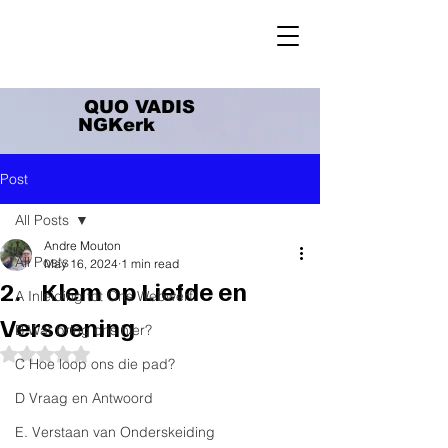
QUO VADIS
NGKerk
Post
All Posts
Andre Mouton
All Posts
May 16, 2024
1 min read
2. Klem op Liefde en
A Inleiding tot Ons Webwerf
Versoening
B Wat bring ons hier?
Rated NaN out of 5 stars.
C Hoe loop ons die pad?
D Vraag en Antwoord
E. Verstaan van Onderskeiding