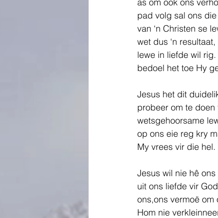
as om ook ons verho
pad volg sal ons die
van ‘n Christen se l
wet dus ‘n resultaat,
lewe in liefde wil rig
bedoel het toe Hy ge
Jesus het dit duidel
probeer om te doen v
wetsgehoorsame lewe
op ons eie reg kry ma
My vrees vir die hel.
Jesus wil nie hê ons
uit ons liefde vir G
ons,ons vermoë om o
Hom nie verkleinneer