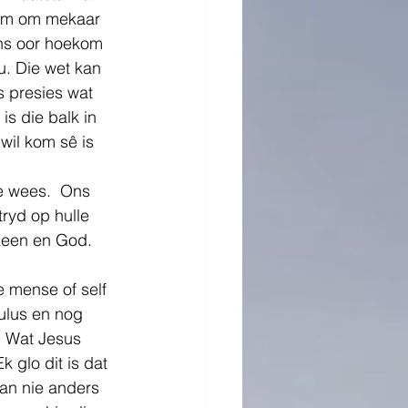
leem om mekaar 
ens oor hoekom 
u. Die wet kan 
s presies wat 
is die balk in 
 wil kom sê is 
e wees.  Ons 
ryd op hulle 
lkeen en God.
 mense of self 
ulus en nog 
. Wat Jesus 
 glo dit is dat 
an nie anders 