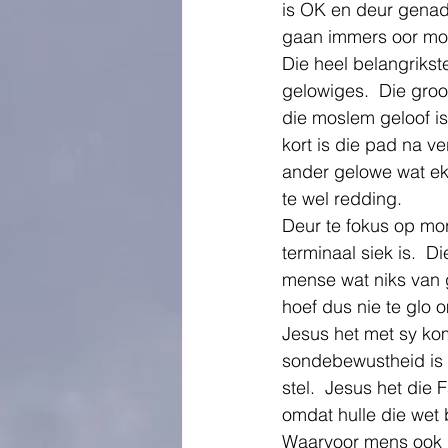
is OK en deur genad
gaan immers oor more
Die heel belangrikst
gelowiges.  Die groot
die moslem geloof is 
kort is die pad na ve
ander gelowe wat ek
te wel redding.
Deur te fokus op mor
terminaal siek is.  D
mense wat niks van g
hoef dus nie te glo o
Jesus het met sy koms
sondebewustheid is g
stel.  Jesus het die 
omdat hulle die wet
Waarvoor mens ook ba