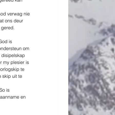
God verwag nie 
at ons deur 
 gered.
God is 
 ondersteun om 
 disipelskap 
r my plesier is 
orlogskip te 
skip uit te 
So is 
ou aanname en 