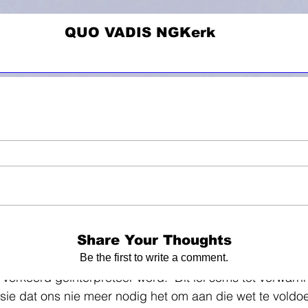
QUO VADIS NGKerk
bwerf
B Wat bring ons hier?
C Hoe loop ons die pad?
 21, 2024
5 min read
Besinning oor kerkwees.
Repliek
NGK Namibie 
g aan die Wet: Resultaat 
rde
Share Your Thoughts
 stars.
at Jesus die wet kom vervul het, is een van die aspekte 
Be the first to write a comment.
 verkeerd geinterpreteer word.  Dit lei soms tot verwarri
asie dat ons nie meer nodig het om aan die wet te voldo