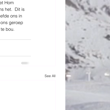
oet Hom 
het.  Dit is 
iefde ons in 
 ons geroep 
 te bou.
See All