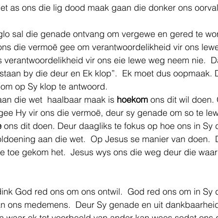
et as ons die lig dood maak gaan die donker ons oorval
lo sal die genade ontvang om vergewe en gered te wo
ons die vermoë gee om verantwoordelikheid vir ons lewe
 verantwoordelikheid vir ons eie lewe weg neem nie.  D
staan by die deur en Ek klop”.  Ek moet dus oopmaak. D
 om op Sy klop te antwoord. 
an die wet  haalbaar maak is 
hoekom
 ons dit wil doen
gee Hy vir ons die vermoë, deur sy genade om so te lew
e
 ons dit doen. Deur daagliks te fokus op hoe ons in Sy d
ldoening aan die wet.  Op Jesus se manier van doen.  D
e toe gekom het.  Jesus wys ons die weg deur die waar
dink God red ons om ons ontwil.  God red ons om in Sy 
van ons medemens.  Deur Sy genade en uit dankbaarheid
 en waar ek tot voorbeeld van ander kan wees sodat ons