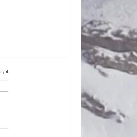
kille tussen 2015 en
s.
s yet
 SGV besluite
e NG Kerk se 2015
 Sinode was 'n baie
essiewe besluit oor
degeslagsverhoudings
m. Die volledige besluit