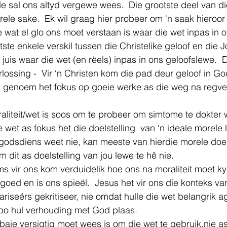
e sal ons altyd vergewe wees.  Die grootste deel van d
le sake.  Ek wil graag hier probeer om ‘n saak hieroor t
e wat el glo ons moet verstaan is waar die wet inpas in 
ste enkele verskil tussen die Christelike geloof en die J
juis waar die wet (en rëels) inpas in ons geloofslewe.  Di
rlossing -  Vir ‘n Christen kom die pad deur geloof in Go
 genoem het fokus op goeie werke as die weg na regve
aliteit/wet is soos om te probeer om simtome te dokter 
ie wet as fokus het die doelstelling  van ‘n ideale morele 
odsdiens weet nie, kan meeste van hierdie morele doelw
m dit as doelstelling van jou lewe te hê nie. 
 vir ons kom verduidelik hoe ons na moraliteit moet kyk.
oed en is ons spieël.  Jesus het vir ons die konteks va
Fariseërs gekritiseer, nie omdat hulle die wet belangrik a
 bo hul verhouding met God plaas. 
ie versigtig moet wees is om die wet te gebruik,nie as