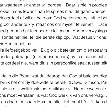
ar waarteen ek ander wil oordeel.  Daar is nie ‘n prob
blokke in ons lewens aan te spreek nie,  dit gaan weere
 ek oordeel of wil ek help om God se koningkryk uit te bo
oor ander te kry, maar ook om myself te verhef.    Dit i
bed gedoen het teenoor die tollenaar.  Ander verwysings 
e sonde het nie, tel die eerste klip op.  Wat Jesus vir ons
vir Hom moet los. 
ie liefdesgebod val.  Ek glo dit beteken om diensbaar t
nder gelowiges (of medesondaars) by te staan in hul st
te oordeel nie, want dit is in persoonlike saak tussen e
lde in die Bybel wat dui daarop dat God al baie sondige
ruik het om Sy doelwitte te bereik. (Dawid, Simson, Pa
 nie ‘n diskwalifikasie om bruikbaar vir Hom te wees nie
ons moet verstaan, is wat God werklik van ons verwag. Ek
 en daarmee saam Hom bo alles lief moet hê.  Dit kan d