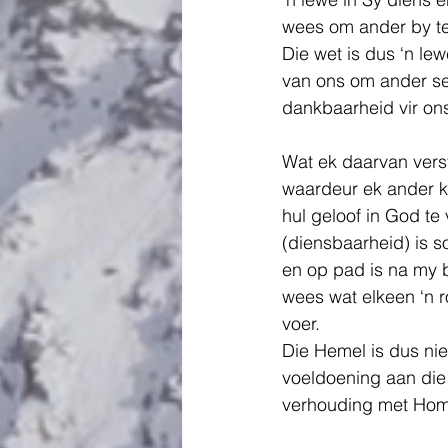
wees om ander by te
Die wet is dus ‘n l
van ons om ander se
dankbaarheid vir ons
Wat ek daarvan verst
waardeur ek ander k
hul geloof in God te
(diensbaarheid) is so
en op pad is na my b
wees wat elkeen ‘n r
voer. 
Die Hemel is dus nie
voeldoening aan die 
verhouding met Hom