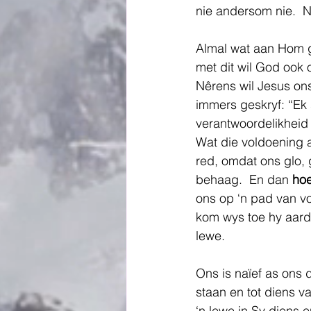
nie andersom nie.  N
Almal wat aan Hom g
met dit wil God ook 
Nêrens wil Jesus ons
immers geskryf: “Ek 
verantwoordelikheid
Wat die voldoening a
red, omdat ons glo, 
behaag.  En dan 
ho
ons op ‘n pad van vo
kom wys toe hy aard
lewe.
Ons is naïef as ons 
staan en tot diens 
‘n lewe in Sy diens