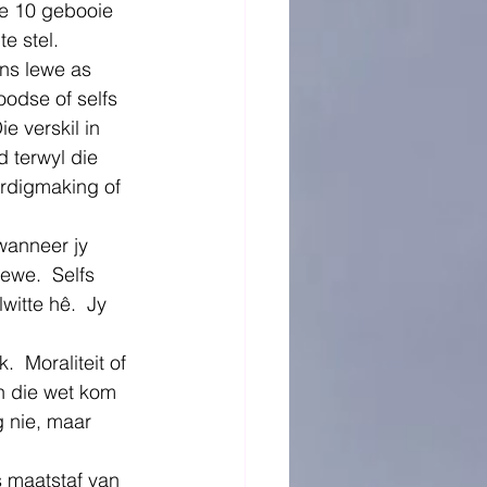
ie 10 gebooie 
e stel.
ons lewe as 
oodse of selfs 
e verskil in 
d terwyl die 
rdigmaking of 
wanneer jy 
lewe.  Selfs 
itte hê.  Jy 
  Moraliteit of 
n die wet kom 
g nie, maar 
 maatstaf van 