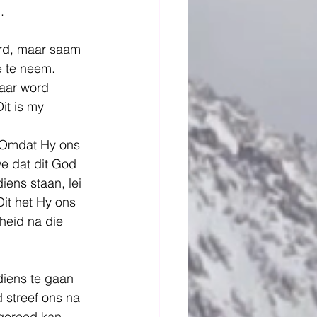
.
rd, maar saam 
 te neem.  
aar word 
it is my 
. Omdat Hy ons 
e dat dit God 
iens staan, lei 
it het Hy ons 
heid na die 
diens te gaan 
 streef ons na 
 gereed kan 