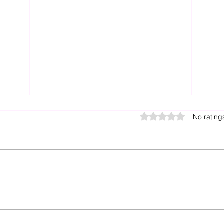
Gemanipluleer of Vry
Vers
Rated 0 out of 5 star
No rating
2023
Artikel 23.1 van die NG Kerkorde
By di
bepaal dat besluite van
Algemene
kerkvergaderings of hul
progr
gevolmagtigdes bindend is, mits
self
hierdie besluite nie in...
genee
het...