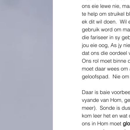
ons eie lewe nie, ma
te help om struikel 
ek dit wil doen.  Wil
gebruik word om mag 
die fariseer in sy ge
jou eie oog, As jy ni
dat ons die oordeel 
Ons rol moet binne d
moet daar wees om a
geloofspad.  Nie om 
Daar is baie voorbee
vyande van Hom, geb
meer).  Sonde is dus
kom leer het en wat 
ons in Hom moet 
glo