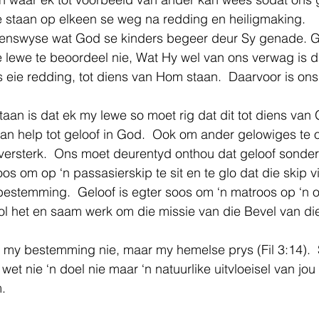
 staan op elkeen se weg na redding en heiligmaking.
ewenswyse wat God se kinders begeer deur Sy genade. 
 lewe te beoordeel nie, Wat Hy wel van ons verwag is d
 eie redding, tot diens van Hom staan.  Daarvoor is ons
aan is dat ek my lewe so moet rig dat dit tot diens van 
an help tot geloof in God.  Ook om ander gelowiges te
 versterk.  Ons moet deurentyd onthou dat geloof sonder
os om op ‘n passasierskip te sit en te glo dat die skip vi
estemming.  Geloof is egter soos om ‘n matroos op ‘n o
ol het en saam werk om die missie van die Bevel van die 
 my bestemming nie, maar my hemelse prys (Fil 3:14).  
wet nie ‘n doel nie maar ‘n natuurlike uitvloeisel van j
.