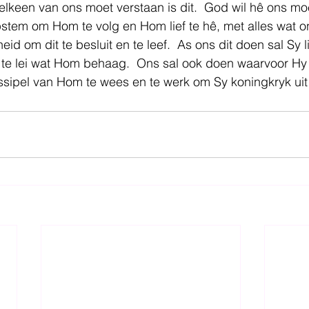
elkeen van ons moet verstaan is dit.  God wil hê ons m
tem om Hom te volg en Hom lief te hê, met alles wat ons 
id om dit te besluit en te leef.  As ons dit doen sal Sy l
e te lei wat Hom behaag.  Ons sal ook doen waarvoor Hy
dissipel van Hom te wees en te werk om Sy koningkryk uit