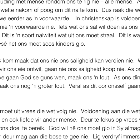
uding met mense rondom ons te rig nie – alle mense.  A
 wette nakom of poog om dit na te kom.  Dus raak die wet
ewe eerder as ‘n voorwaarde.   In christenskap is voldoe
 nie ‘n voorwaarde nie.  Iets wat ons sal wil doen as ons
.  Dit is ‘n soort naiwiteit wat uit ons moet straal.  Dit is 
sê het ons moet soos kinders glo.
ik kom maak dat ons nie ons saligheid kan verdien nie.  
ir ons eie ontwil, gaan nie ons saligheid koop nie. As on
 gaan God se guns wen, maak ons ‘n fout.  As ons din
ak ons nog ‘n groter fout.  Veral as dit oor onsself gaa
 moet uit vrees die wet volg nie.  Voldoening aan die we
od en ook liefde vir ander mense.  Deur te fokus op vrees
ns doel te bereik.  God wil hê ons moet glo in Sy alma
 deur mag aan die bose te gee nie.  Lig verdryf immers