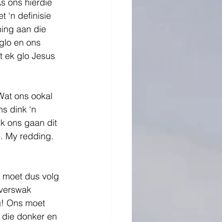
s ons hierdie 
 ‘n definisie 
ning aan die 
 glo en ons 
wat ek glo Jesus 
Wat ons ookal 
s dink ‘n 
k ons gaan dit 
n. My redding. 
t moet dus volg 
 verswak 
g! Ons moet 
 die donker en 