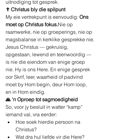
uitnodiging tot gesprek.
✝️ Christus bly die spilpunt
My eie vertrekpunt is eenvoudig: 
Ons 
moet op Christus fokus.
Nie op 
raamwerke, nie op groeperings, nie op 
magsbalanse in kerklike gesprekke nie.
Jesus Christus — gekruisig, 
opgestaan, lewend en teenwoordig — 
is nie die eiendom van enige groep 
nie. Hy is ons Here. En enige gesprek 
oor Skrif, leer, waarheid of padvind 
moet by Hom begin, deur Hom loop, 
en in Hom eindig.
🙏 ’n Oproep tot sagmoedigheid
So, voor jy besluit in watter “kamp” 
iemand val, vra eerder:
Hoe soek hierdie persoon na 
Christus?
Wat dra hul liefde vir die Here?