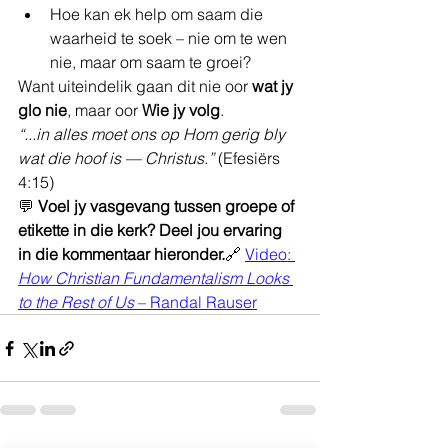
Hoe kan ek help om saam die 
waarheid te soek – nie om te wen 
nie, maar om saam te groei?
Want uiteindelik gaan dit nie oor 
wat jy 
glo nie
, maar oor 
Wie jy volg
.
“...in alles moet ons op Hom gerig bly 
wat die hoof is — Christus.”
 (Efesiërs 
4:15)
💬 
Voel jy vasgevang tussen groepe of 
etikette in die kerk? Deel jou ervaring 
in die kommentaar hieronder.
🔗 
Video: 
How Christian Fundamentalism Looks 
to the Rest of Us
 – Randal Rauser