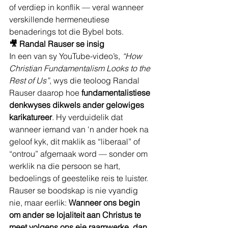
of verdiep in konflik — veral wanneer 
verskillende hermeneutiese 
benaderings tot die Bybel bots.
🎥 Randal Rauser se insig
In een van sy YouTube-video’s, 
“How 
Christian Fundamentalism Looks to the 
Rest of Us”
, wys die teoloog Randal 
Rauser daarop hoe 
fundamentalistiese 
denkwyses dikwels ander gelowiges 
karikatureer
. Hy verduidelik dat 
wanneer iemand van 'n ander hoek na 
geloof kyk, dit maklik as “liberaal” of 
“ontrou” afgemaak word — sonder om 
werklik na die persoon se hart, 
bedoelings of geestelike reis te luister.
Rauser se boodskap is nie vyandig 
nie, maar eerlik: 
Wanneer ons begin 
om ander se lojaliteit aan Christus te 
meet volgens ons eie raamwerke, dan 