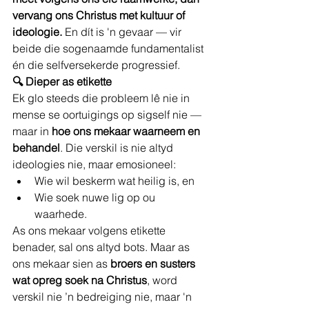
vervang ons Christus met kultuur of 
ideologie.
 En dít is 'n gevaar — vir 
beide die sogenaamde fundamentalist 
én die selfversekerde progressief.
🔍 Dieper as etikette
Ek glo steeds die probleem lê nie in 
mense se oortuigings op sigself nie — 
maar in 
hoe ons mekaar waarneem en 
behandel
. Die verskil is nie altyd 
ideologies nie, maar emosioneel:
Wie wil beskerm wat heilig is, en
Wie soek nuwe lig op ou 
waarhede.
As ons mekaar volgens etikette 
benader, sal ons altyd bots. Maar as 
ons mekaar sien as 
broers en susters 
wat opreg soek na Christus
, word 
verskil nie ’n bedreiging nie, maar 'n 