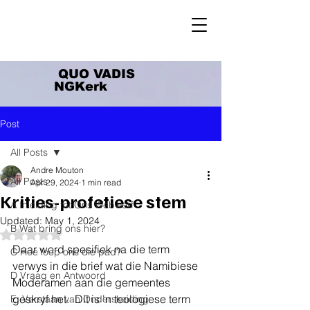
QUO VADIS
NGKerk
Post
All Posts
Andre Mouton
All Posts
Apr 29, 2024
1 min read
Krities-profetiese stem
A Inleiding tot Ons Webwerf
Updated:
May 1, 2024
B Wat bring ons hier?
Rated NaN out of 5 stars.
Daar word spesifiek na die term 
C Hoe loop ons die pad?
verwys in die brief wat die Namibiese 
D Vraag en Antwoord
Moderamen aan die gemeentes 
geskryf het.  Dit is 'n teologiese term 
E. Verstaan van Onderskeiding