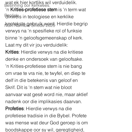
wat ek hier kortliks wil verduidelik.  
Besinning oor kerkwees.
'n 
Krities-profetiese stem
 is 'n term wat 
Repliek
dikwels in teologiese en kerklike 
kontekste gebruik word. Hierdie begrip 
NGK Namibie Sinode 2025
verwys na 'n spesifieke rol of funksie 
binne 'n geloofsgemeenskap of kerk. 
Laat my dit vir jou verduidelik:
Krities
: Hierdie verwys na die kritiese 
denke en ondersoek van geloofsake. 
'n Krities-profetiese stem is nie bang 
om vrae te vra nie, te twyfel, en diep te 
delf in die betekenis van geloof en 
Skrif. Dit is 'n stem wat nie bloot 
aanvaar wat gesê word nie, maar aktief 
nadenk oor die implikasies daarvan.
Profeties
: Hierdie verwys na die 
profetiese tradisie in die Bybel. Profete 
was mense wat deur God geroep is om 
boodskappe oor sy wil, geregtigheid, 