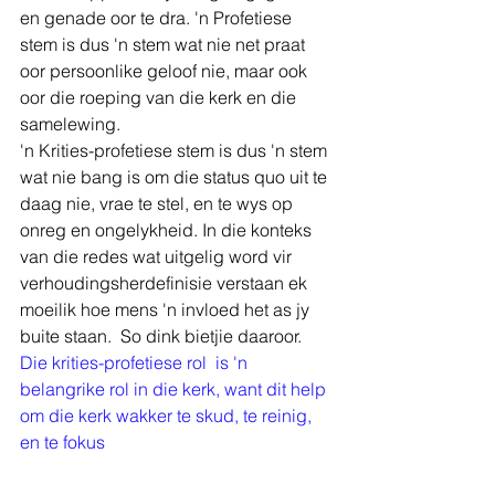
en genade oor te dra. 'n Profetiese 
stem is dus 'n stem wat nie net praat 
oor persoonlike geloof nie, maar ook 
oor die roeping van die kerk en die 
samelewing.
'n Krities-profetiese stem is dus 'n stem 
wat nie bang is om die status quo uit te 
daag nie, vrae te stel, en te wys op 
onreg en ongelykheid. In die konteks 
van die redes wat uitgelig word vir 
verhoudingsherdefinisie verstaan ek 
moeilik hoe mens 'n invloed het as jy 
buite staan.  So dink bietjie daaroor.  
Die krities-profetiese rol  is 'n 
belangrike rol in die kerk, want dit help 
om die kerk wakker te skud, te reinig, 
en te fokus