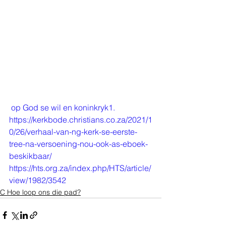
 op God se wil en koninkryk1
.
https://kerkbode.christians.co.za/2021/1
0/26/verhaal-van-ng-kerk-se-eerste-
tree-na-versoening-nou-ook-as-eboek-
beskikbaar/
https://hts.org.za/index.php/HTS/article/
view/1982/3542
C Hoe loop ons die pad?